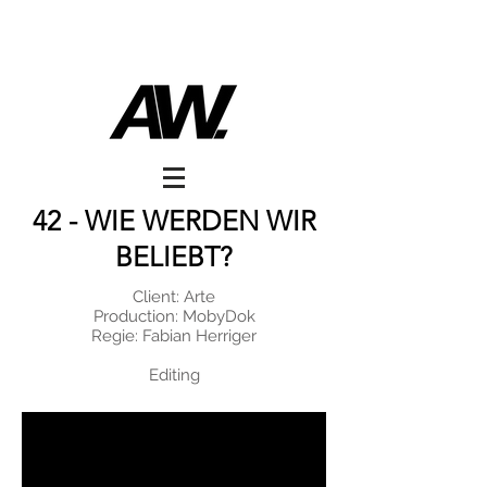
65GOONZ FOR
2LIVEFASHION
42 - WIE WERDEN WIR
BELIEBT?
Client: Arte
Production: MobyDok
Regie: Fabian Herriger
Editing